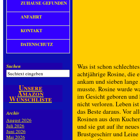
ZUHAUSE GEFUNDEN
ANFAHRT
KONTAKT
DATENSCHUTZ
Was ist schon schlechtes
Suchen
achtjährige Rosine, die
ankam und sieben lange 
Unsere
musste. Rosine wurde w
Amazon
im Gesicht geboren und 
Wunschliste
nicht verloren. Leben i
das Beste daraus. Vor al
Archiv
Rosinen aus dem Kuchen
August 2026
und sie gut auf ihr neue
Juli 2026
Juni 2026
Brustgeschirr und Leine 
Mai 2026