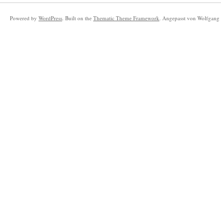
Powered by
WordPress
. Built on the
Thematic Theme Framework
. Angepasst von Wolfgang 