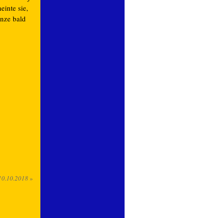
inte sie,
anze bald
10.10.2018
»