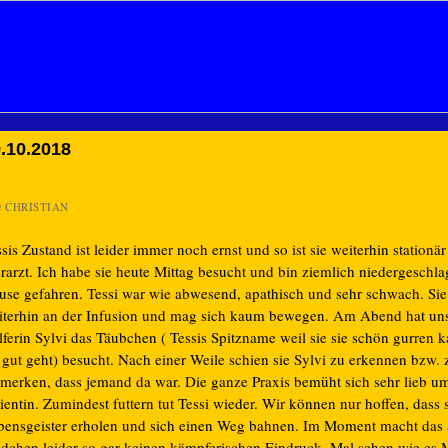
.10.2018
n
CHRISTIAN
sis Zustand ist leider immer noch ernst und so ist sie weiterhin stationä
erarzt. Ich habe sie heute Mittag besucht und bin ziemlich niedergeschl
use gefahren. Tessi war wie abwesend, apathisch und sehr schwach. Sie
iterhin an der Infusion und mag sich kaum bewegen. Am Abend hat un
lferin Sylvi das Täubchen ( Tessis Spitzname weil sie sie schön gurren
r gut geht) besucht. Nach einer Weile schien sie Sylvi zu erkennen bzw.
 merken, dass jemand da war. Die ganze Praxis bemüht sich sehr lieb u
ientin. Zumindest futtern tut Tessi wieder. Wir können nur hoffen, dass s
bensgeister erholen und sich einen Weg bahnen. Im Moment macht das 
dchen leider so gar keinen kämpferischen Eindruck. Mal sehen wie es