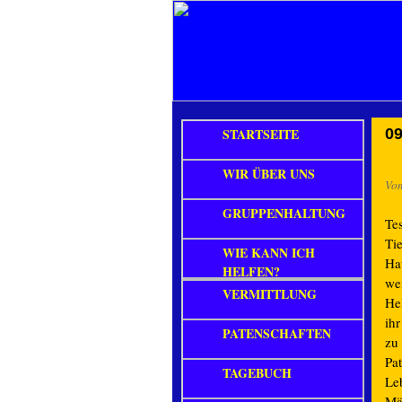
STARTSEITE
09
WIR ÜBER UNS
Vo
GRUPPENHALTUNG
Tes
Ti
WIE KANN ICH
Ha
HELFEN?
we
VERMITTLUNG
He
ih
PATENSCHAFTEN
zu
Pat
TAGEBUCH
Le
Mä