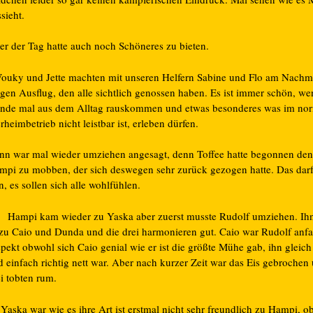
sieht.
er der Tag hatte auch noch Schöneres zu bieten.
uky und Jette machten mit unseren Helfern Sabine und Flo am Nachmi
ngen Ausflug, den alle sichtlich genossen haben. Es ist immer schön, w
nde mal aus dem Alltag rauskommen und etwas besonderes was im no
rheimbetrieb nicht leistbar ist, erleben dürfen.
nn war mal wieder umziehen angesagt, denn Toffee hatte begonnen den
mpi zu mobben, der sich deswegen sehr zurück gezogen hatte. Das darf
n, es sollen sich alle wohlfühlen.
Hampi kam wieder zu Yaska aber zuerst musste Rudolf umziehen. Ihn
 zu Caio und Dunda und die drei harmonieren gut. Caio war Rudolf anf
pekt obwohl sich Caio genial wie er ist die größte Mühe gab, ihn gleich
 einfach richtig nett war. Aber nach kurzer Zeit war das Eis gebrochen
i tobten rum.
Yaska war wie es ihre Art ist erstmal nicht sehr freundlich zu Hampi, ob