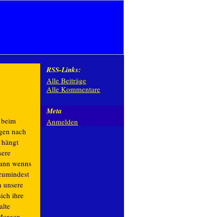
RSS-Links:
Alle Beiträge
Alle Kommentare
Meta
r beim
Anmelden
agen nach
 hängt
sere
 kann wenns
 zumindest
m unsere
ich ihre
alte
 Morgen