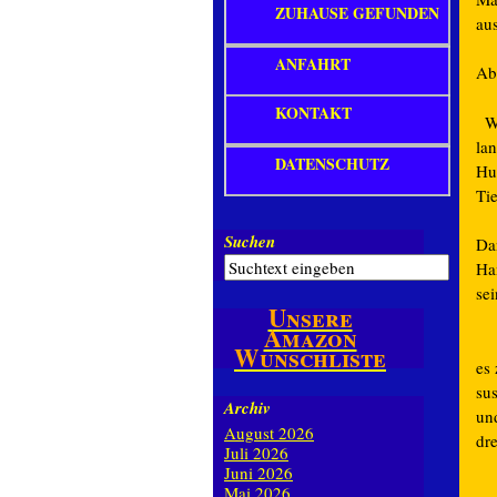
ZUHAUSE GEFUNDEN
aus
ANFAHRT
Ab
KONTAKT
Wo
la
DATENSCHUTZ
Hu
Tie
Suchen
Da
Ha
sei
Unsere
Amazon
Wunschliste
es
sus
Archiv
und
August 2026
dre
Juli 2026
Juni 2026
Mai 2026