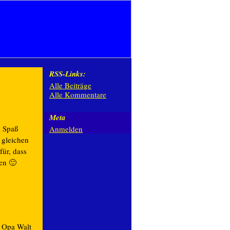
RSS-Links:
Alle Beiträge
Alle Kommentare
Meta
l Spaß
Anmelden
 gleichen
für, dass
en 🙂
h Opa Walt