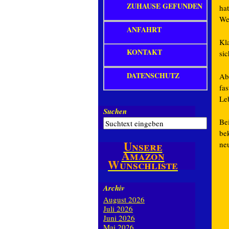
ZUHAUSE GEFUNDEN
hat
We
ANFAHRT
Kl
KONTAKT
sic
DATENSCHUTZ
Abe
fa
Leb
Suchen
Be
be
Unsere
ne
Amazon
Wunschliste
Archiv
August 2026
Juli 2026
Juni 2026
Mai 2026