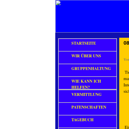
STARTSEITE
08
WIR ÜBER UNS
Vo
GRUPPENHALTUNG
Ti
ma
WIE KANN ICH
Int
HELFEN?
si
VERMITTLUNG
PATENSCHAFTEN
TAGEBUCH
Ei