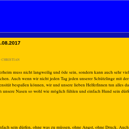
.08.2017
n
CHRISTIAN
erheim muss nicht langweilig und öde sein, sondern kann auch sehr vie
chen. Auch wenn wir nicht jeden Tag jeden unserer Schützlinge mit der
ensität bespaßen können, wir und unsere lieben HelferInnen tun alles da
ch unsere Nasen so wohl wie möglich fühlen und einfach Hund sein dürf
nfach sein dürfen, ohne was zu müssen, ohne Angst, ohne Druck. Auc