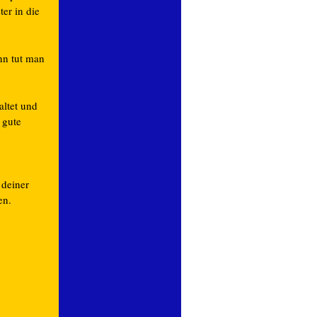
er in die
nn tut man
altet und
 gute
 deiner
en.