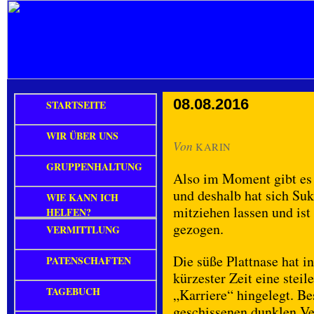
08.08.2016
STARTSEITE
WIR ÜBER UNS
Von
KARIN
GRUPPENHALTUNG
Also im Moment gibt es 
und deshalb hat sich Su
WIE KANN ICH
mitziehen lassen und is
HELFEN?
gezogen.
VERMITTLUNG
Die süße Plattnase hat in
PATENSCHAFTEN
kürzester Zeit eine steile
TAGEBUCH
„Karriere“ hingelegt. B
geschissenen dunklen Ve