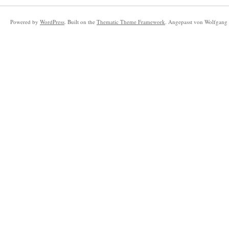
Powered by
WordPress
. Built on the
Thematic Theme Framework
. Angepasst von Wolfgang 