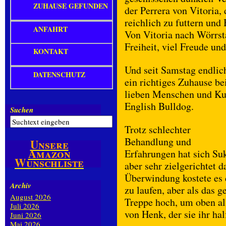
ZUHAUSE GEFUNDEN
der Perrera von Vitoria,
reichlich zu futtern und
ANFAHRT
Von Vitoria nach Wörrsta
Freiheit, viel Freude un
KONTAKT
Und seit Samstag endlic
DATENSCHUTZ
ein richtiges Zuhause be
lieben Menschen und Ku
English Bulldog.
Suchen
Trotz schlechter
Behandlung und
Unsere
Amazon
Erfahrungen hat sich Su
Wunschliste
aber sehr zielgerichtet 
Überwindung kostete es 
Archiv
zu laufen, aber als das g
August 2026
Treppe hoch, um oben al
Juli 2026
von Henk, der sie ihr hal
Juni 2026
Mai 2026