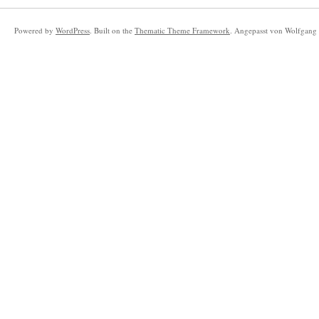
Powered by
WordPress
. Built on the
Thematic Theme Framework
. Angepasst von Wolfgang 