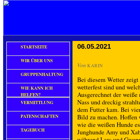
06.05.2021
STARTSEITE
WIR ÜBER UNS
Von
KARIN
GRUPPENHALTUNG
Bei diesem Wetter zeigt
wetterfest sind und welc
WIE KANN ICH
Ausgerechnet der weiße r
HELFEN?
Nass und dreckig strahlt
VERMITTLUNG
dem Futter kam. Bei vie
PATENSCHAFTEN
Bild zu machen. Hoffen w
wie die weißen Hunde es
TAGEBUCH
Junghunde Amy und Xabi
während Lars und Gwenn