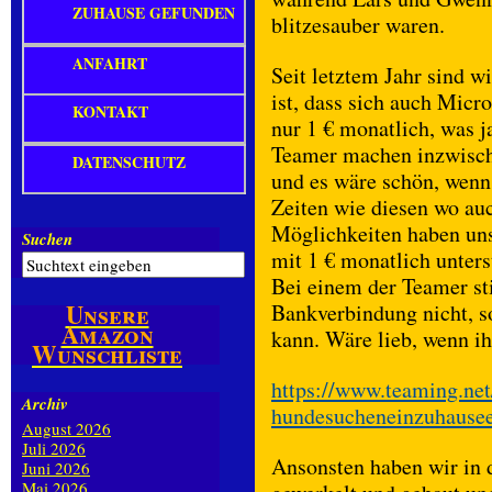
ZUHAUSE GEFUNDEN
blitzesauber waren.
ANFAHRT
Seit letztem Jahr sind w
ist, dass sich auch Mic
KONTAKT
nur 1 € monatlich, was ja
Teamer machen inzwischen
DATENSCHUTZ
und es wäre schön, wenn
Zeiten wie diesen wo auc
Möglichkeiten haben uns
Suchen
mit 1 € monatlich unters
Bei einem der Teamer s
Unsere
Bankverbindung nicht, s
Amazon
kann. Wäre lieb, wenn ih
Wunschliste
https://www.teaming.net/
Archiv
hundesucheneinzuhausee
August 2026
Juli 2026
Ansonsten haben wir in 
Juni 2026
Mai 2026