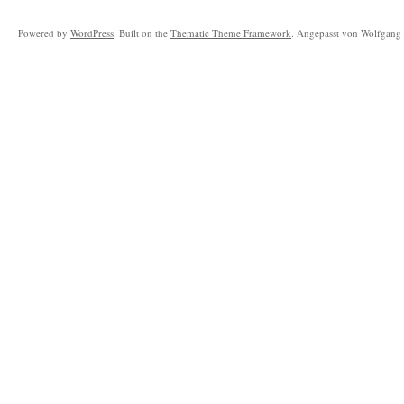
Powered by
WordPress
. Built on the
Thematic Theme Framework
. Angepasst von Wolfgang 