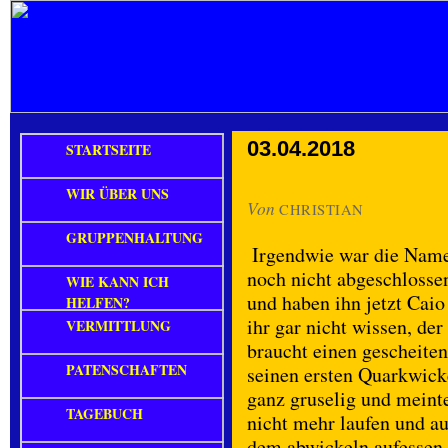
03.04.2018
STARTSEITE
WIR ÜBER UNS
Von
CHRISTIAN
GRUPPENHALTUNG
Irgendwie war die Name
noch nicht abgeschlosse
WIE KANN ICH
und haben ihn jetzt Caio
HELFEN?
ihr gar nicht wissen, de
VERMITTLUNG
braucht einen gescheite
PATENSCHAFTEN
seinen ersten Quarkwic
ganz gruselig und meinte
TAGEBUCH
nicht mehr laufen und au
dem abwickeln aufessen 