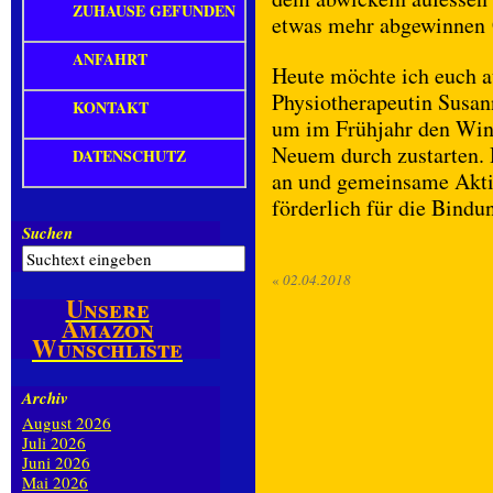
ZUHAUSE GEFUNDEN
etwas mehr abgewinnen
ANFAHRT
Heute möchte ich euch 
Physiotherapeutin Susan
KONTAKT
um im Frühjahr den Win
Neuem durch zustarten. H
DATENSCHUTZ
an und gemeinsame Akti
förderlich für die Bindu
Suchen
«
02.04.2018
Unsere
Amazon
Wunschliste
Archiv
August 2026
Juli 2026
Juni 2026
Mai 2026