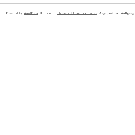
Powered by
WordPress
. Built on the
Thematic Theme Framework
. Angepasst von Wolfgang 