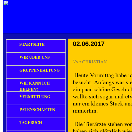
02.06.2017
STARTSEITE
WIR ÜBER UNS
Von
CHRISTIAN
GRUPPENHALTUNG
Heute Vormittag habe i
besucht. Anfangs war sie
WIE KANN ICH
ein paar schöne Geschic
HELFEN?
wollte sich sogar mal et
VERMITTLUNG
nur ein kleines Stück un
PATENSCHAFTEN
immerhin.
TAGEBUCH
Die Tierärzte stehen vo
haben sich plötzlich wied