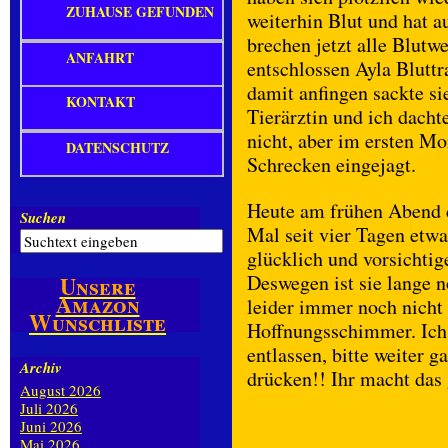
ZUHAUSE GEFUNDEN
weiterhin Blut und hat a
brechen jetzt alle Blutw
ANFAHRT
entschlossen Ayla Bluttr
damit anfingen sackte sie
KONTAKT
Tierärztin und ich dach
nicht, aber im ersten Mo
DATENSCHUTZ
Schrecken eingejagt.
Heute am frühen Abend d
Suchen
Mal seit vier Tagen etwa
glücklich und vorsichti
Deswegen ist sie lange 
Unsere
Amazon
leider immer noch nicht 
Wunschliste
Hoffnungsschimmer. Ich 
entlassen, bitte weiter 
Archiv
drücken!! Ihr macht das
August 2026
Juli 2026
Juni 2026
Mai 2026