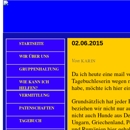
02.06.2015
STARTSEITE
WIR ÜBER UNS
Von
KARIN
GRUPPENHALTUNG
Da ich heute eine mail v
Tagebuchleserin wegen 
WIE KANN ICH
habe, möchte ich hier ein
HELFEN?
VERMITTLUNG
Grundsätzlich hat jeder 
beziehen wir nicht nur a
PATENSCHAFTEN
nicht auch Hunde aus De
TAGEBUCH
Ungarn, Griechenland, Po
und Rumänien hier gehab