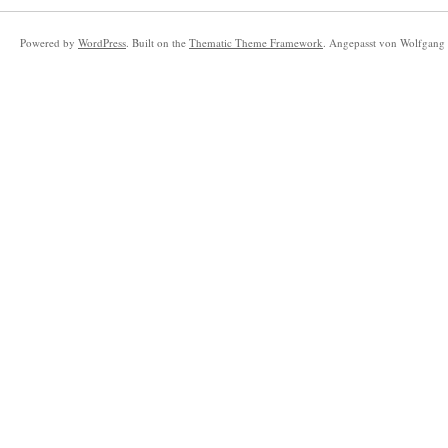
Powered by
WordPress
. Built on the
Thematic Theme Framework
. Angepasst von Wolfgang 