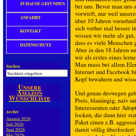
ZUHAUSE GEFUNDEN
bei uns. Bevor man uns a
vorwirft, nur weil unsere
ANFAHRT
über 10 Jahren vornehml
sich vorher mal besser 
KONTAKT
wissen wir mehr als gut, 
dass es viele Menschen gi
DATENSCHUTZ
Aber in den 18 Jahren un
wir als erstes eines lern
Man muss bei allem Elen
Suchen
Internet und Facebook b
Kopf bewahren und wisse
Unsere
Amazon
Und genau deswegen geht
Wunschliste
Preis, blauäugig, naiv u
Interessenten oder Adop
Archiv
locken, die dann hier s
August 2026
Paket einen z.B. aggress
Juli 2026
damit völlig überfordert
Juni 2026
Mai 2026