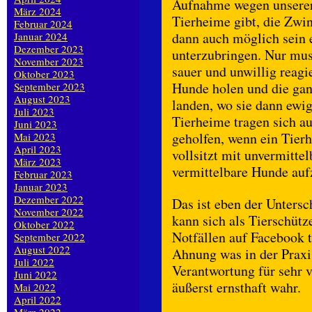
Aufnahme wegen unserer 
März 2024
Tierheime gibt, die Zwing
Februar 2024
dann auch möglich sein 
Januar 2024
Dezember 2023
unterzubringen. Nur mus
November 2023
sauer und unwillig reag
Oktober 2023
Hunde holen und die gan
September 2023
August 2023
landen, wo sie dann ewig
Juli 2023
Tierheime tragen sich a
Juni 2023
geholfen, wenn ein Tierh
Mai 2023
April 2023
vollsitzt mit unvermitte
März 2023
vermittelbare Hunde au
Februar 2023
Januar 2023
Dezember 2022
Das ist eben der Unters
November 2022
kann sich als Tierschüt
Oktober 2022
Notfällen auf Facebook 
September 2022
August 2022
Ahnung was in der Praxis
Juli 2022
Verantwortung für sehr 
Juni 2022
äußerst ernsthaft wahr.
Mai 2022
April 2022