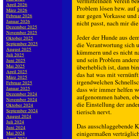
vermittelnden Verein b
April 2026
Problem lösen bzw. auf
März 2026
nur gegen Vorkasse und 
Februar 2026
Januar 2026
nicht passt, nach mir die
Dezember 2025
November 2025
Jeder der Hunde aus dem 
Oktober 2025
September 2025
die Verantwortung sich 
August 2025
kümmern und es nicht n
Juli 2025
und sein Problem andere
Juni 2025
Mai 2025
überheblich ist, dann b
April 2025
das hat was mit vernünft
März 2025
irgendwelchen Schnellsc
Februar 2025
Januar 2025
dass wir immer helfen w
Dezember 2024
aufgenommen haben, eben
November 2024
die Einstellung der ande
Oktober 2024
September 2024
tierisch nervt.
August 2024
Juli 2024
Das ausschlaggebende Kr
Juni 2024
einigermaßen verträglich
Mai 2024
April 2024