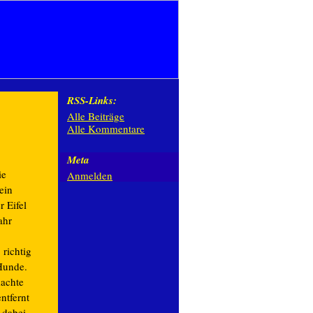
RSS-Links:
Alle Beiträge
Alle Kommentare
Meta
ie
Anmelden
 ein
 Eifel
ahr
 richtig
 Hunde.
achte
ntfernt
 dabei