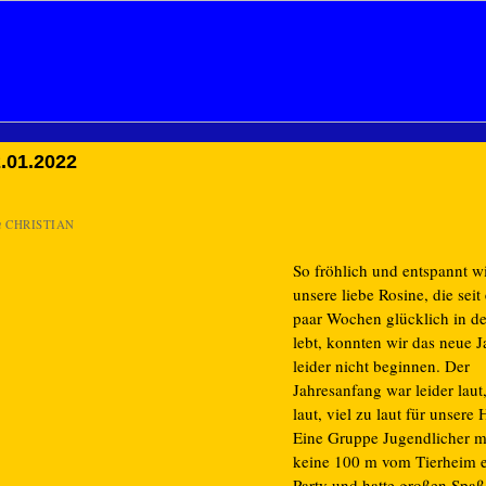
.01.2022
n
CHRISTIAN
So fröhlich und entspannt w
unsere liebe Rosine, die seit
paar Wochen glücklich in der
lebt, konnten wir das neue J
leider nicht beginnen. Der
Jahresanfang war leider laut,
laut, viel zu laut für unsere
Eine Gruppe Jugendlicher m
keine 100 m vom Tierheim e
Party und hatte großen Spaß