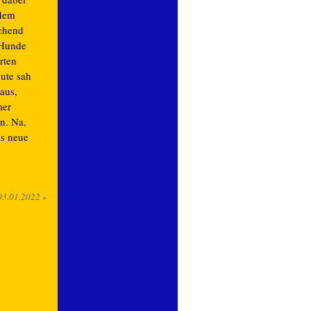
 dem
chend
 Hunde
rten
eute sah
aus,
mer
n. Na,
as neue
03.01.2022
»