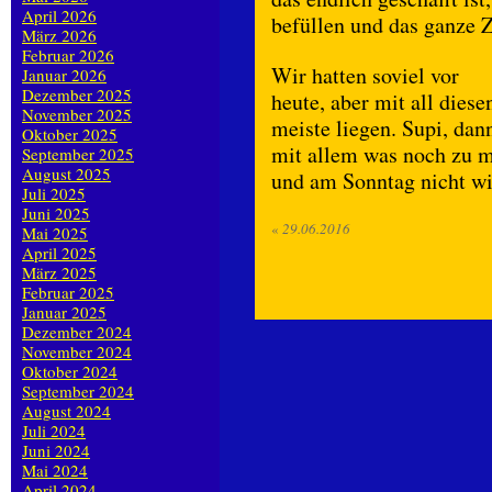
April 2026
befüllen und das ganze 
März 2026
Februar 2026
Wir hatten soviel vor
Januar 2026
Dezember 2025
heute, aber mit all dies
November 2025
meiste liegen. Supi, da
Oktober 2025
mit allem was noch zu m
September 2025
August 2025
und am Sonntag nicht w
Juli 2025
Juni 2025
«
29.06.2016
Mai 2025
April 2025
März 2025
Februar 2025
Januar 2025
Dezember 2024
November 2024
Oktober 2024
September 2024
August 2024
Juli 2024
Juni 2024
Mai 2024
April 2024