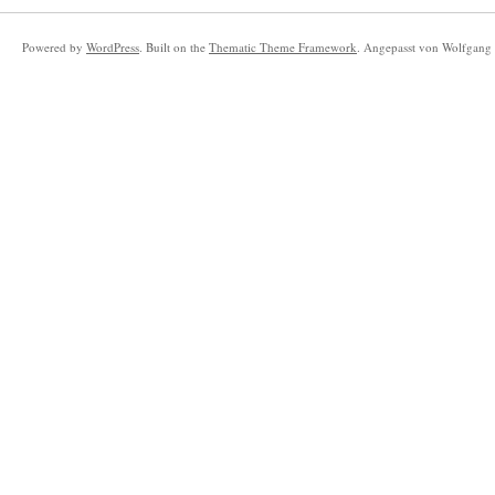
Powered by
WordPress
. Built on the
Thematic Theme Framework
. Angepasst von Wolfgang 