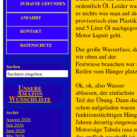
ZUHAUSE GEFUNDEN
ordentlich Öl. Leider wa
es nichts was man auf d
ANFAHRT
provisorisch eine Plasti
und 5 Liter Öl nachgego
KONTAKT
Motor kaputt geht.
DATENSCHUTZ
Das große Wasserfass, d
wir oben auf der
Festwiese brauchen war s
Suchen
Reifen vom Hänger p
Ok, ok, also Wasser
Unsere
Amazon
ablassen, der einfachste
Wunschliste
Teil der Übung. Dann die
schon aufgeladen waren 
Archiv
funktionstüchtigen Hänge
August 2026
Jahren derartig eingewac
Juli 2026
Motorsäge Tabula rasa 
Juni 2026
das endlich geschafft is
Mai 2026