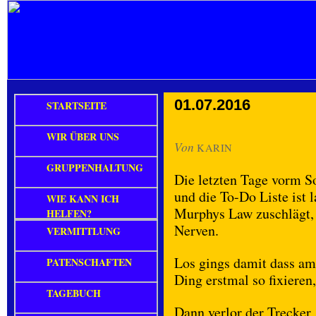
01.07.2016
STARTSEITE
WIR ÜBER UNS
Von
KARIN
GRUPPENHALTUNG
Die letzten Tage vorm S
und die To-Do Liste ist
WIE KANN ICH
Murphys Law zuschlägt, 
HELFEN?
Nerven.
VERMITTLUNG
Los gings damit dass am 
PATENSCHAFTEN
Ding erstmal so fixieren,
TAGEBUCH
Dann verlor der Trecker