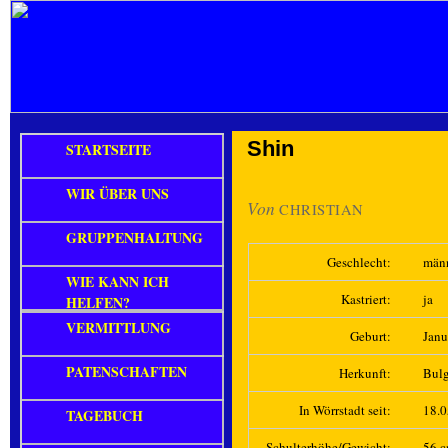
Shin
STARTSEITE
WIR ÜBER UNS
Von
CHRISTIAN
GRUPPENHALTUNG
Geschlecht:
män
WIE KANN ICH
Kastriert:
ja
HELFEN?
VERMITTLUNG
Geburt:
Janu
PATENSCHAFTEN
Herkunft:
Bulg
In Wörrstadt seit:
18.
TAGEBUCH
Schulterhöhe/Gewicht:
56 c