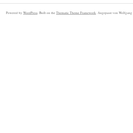
Powered by
WordPress
. Built on the
Thematic Theme Framework
. Angepasst von Wolfgang 