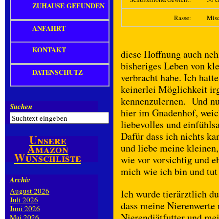
ZUHAUSE GEFUNDEN
Rasse:
Mis
ANFAHRT
KONTAKT
diese Hoffnung auch ne
bisheriges Leben von kl
DATENSCHUTZ
verbracht habe. Ich hat
keinerlei Möglichkeit 
kennenzulernen. Und nun
Suchen
hier im Gnadenhof, weich
liebevolles und einfühl
Dafür dass ich nichts k
Unsere
Amazon
und liebe meine kleinen,
Wunschliste
wie vor vorsichtig und 
mich wie ich bin und tut 
Archiv
August 2026
Ich wurde tierärztlich 
Juli 2026
dass meine Nierenwerte 
Juni 2026
Nierendiätfutter und m
Mai 2026