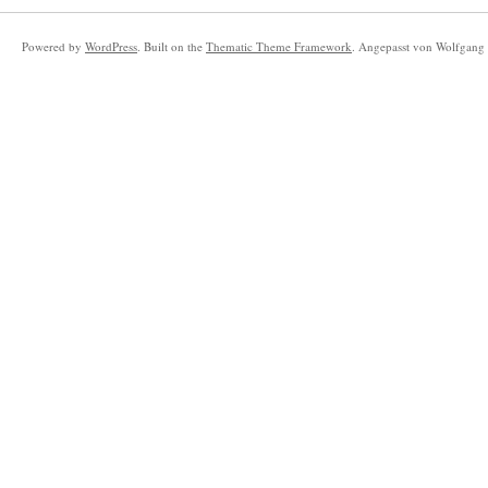
Powered by
WordPress
. Built on the
Thematic Theme Framework
. Angepasst von Wolfgang 