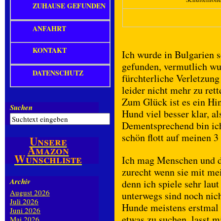
ZUHAUSE GEFUNDEN
ANFAHRT
KONTAKT
Ich wurde in Bulgarien 
gefunden, vermutlich wur
DATENSCHUTZ
fürchterliche Verletzun
leider nicht mehr zu re
Zum Glück ist es ein Hi
Suchen
Hund viel besser klar, al
Dementsprechend bin ich
schön flott auf meinen 
Unsere
Amazon
Wunschliste
Ich mag Menschen und 
zurecht wenn sie mit me
Archiv
denn ich spiele sehr la
August 2026
unterwegs sind noch nich
Juli 2026
Hunde meistens erstmal 
Juni 2026
etwas zu suchen, lasst m
Mai 2026