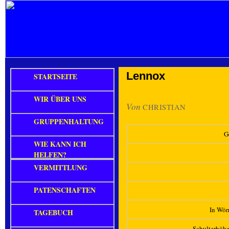
Lennox
STARTSEITE
WIR ÜBER UNS
Von
CHRISTIAN
GRUPPENHALTUNG
G
WIE KANN ICH
HELFEN?
VERMITTLUNG
PATENSCHAFTEN
In Wörr
TAGEBUCH
Schulterhöh