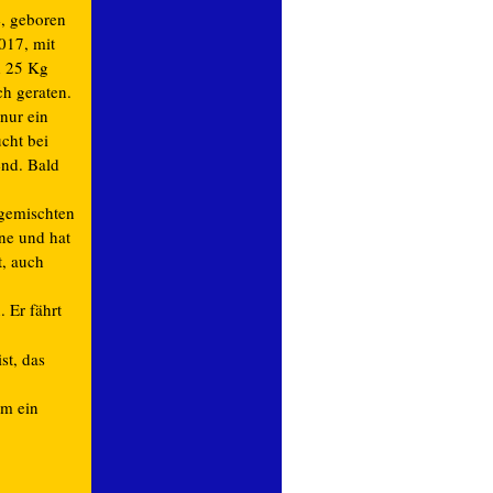
e, geboren
017, mit
 25 Kg
ch geraten.
 nur ein
ucht bei
end. Bald
r gemischten
ne und hat
t, auch
 Er fährt
st, das
hm ein