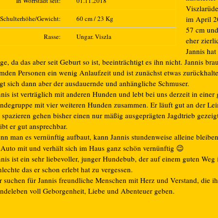
In Wörrstadt seit:
01.11.2018
Viszlarüd
Schulterhöhe/Gewicht:
60 cm / 23 Kg
im April 2
57 cm und
Rasse:
Ungar. Viszla
eher zierli
Jannis hat
e, da das aber seit Geburt so ist, beeinträchtigt es ihn nicht. Jannis bra
emden Personen ein wenig Anlaufzeit und ist zunächst etwas zurückhalt
igt sich dann aber der ausdauernde und anhängliche Schmuser.
nis ist verträglich mit anderen Hunden und lebt bei uns d
erzeit in eine
ndegruppe mit vier weiteren Hunden zusammen. Er läuft gut an der Lei
i spazieren gehen bisher einen nur mäßig ausgeprägten Jagdtrieb gezeig
ibt er gut ansprechbar.
nn man es vernünftig aufbaut, kann Jannis stundenweise alleine bleiben.
 Auto mit und verhält sich im Haus ganz schön vernünftig
😉
nis ist ein sehr liebevoller, junger Hundebub, der auf einem guten Weg i
lechte das er schon erlebt hat zu vergessen.
r suchen für Jannis freundliche Menschen mit Herz und Verstand, die i
ndeleben voll Geborgenheit, Liebe und Abenteuer geben.