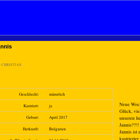
nnis
n
CHRISTIAN
Geschlecht:
männlich
Neue Woch
Kastriert:
ja
Glück, viel
Geburt:
April 2017
unseren li
Jannis??!!
Herkunft:
Bulgarien
Jannis ist 
kastrierter