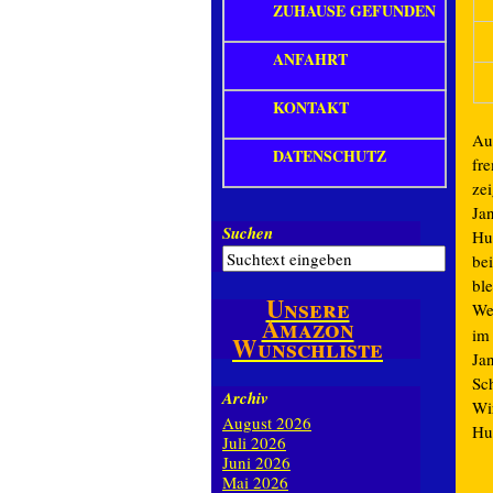
ZUHAUSE GEFUNDEN
ANFAHRT
KONTAKT
Aug
DATENSCHUTZ
fr
ze
Jan
Suchen
Hu
be
ble
Unsere
We
Amazon
im
Wunschliste
Jan
Sch
Archiv
Wi
August 2026
Hu
Juli 2026
Juni 2026
Mai 2026