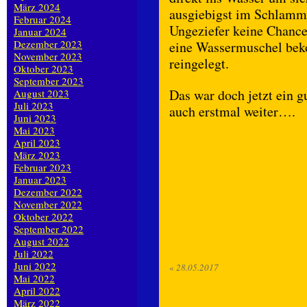
März 2024
ausgiebigst im Schlamm 
Februar 2024
Ungeziefer keine Chance
Januar 2024
Dezember 2023
eine Wassermuschel bek
November 2023
reingelegt.
Oktober 2023
September 2023
Das war doch jetzt ein 
August 2023
Juli 2023
auch erstmal weiter….
Juni 2023
Mai 2023
April 2023
März 2023
Februar 2023
Januar 2023
Dezember 2022
November 2022
Oktober 2022
September 2022
August 2022
Juli 2022
Juni 2022
«
28.05.2017
Mai 2022
April 2022
März 2022