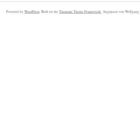
Powered by
WordPress
. Built on the
Thematic Theme Framework
. Angepasst von Wolfgang 