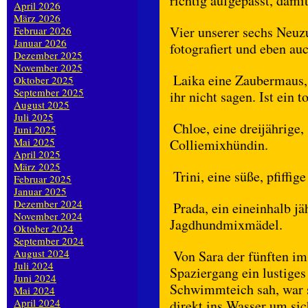
richtig aufgepasst, damit
April 2026
März 2026
Vier unserer sechs Neuz
Februar 2026
Januar 2026
fotografiert und eben auc
Dezember 2025
November 2025
Laika eine Zaubermaus, 
Oktober 2025
September 2025
ihr nicht sagen. Ist ein t
August 2025
Juli 2025
Chloe, eine dreijährige,
Juni 2025
Mai 2025
Colliemixhündin.
April 2025
März 2025
Trini, eine süße, pfiffi
Februar 2025
Januar 2025
Dezember 2024
Prada, ein eineinhalb jä
November 2024
Jagdhundmixmädel.
Oktober 2024
September 2024
August 2024
Von Sara der fünften i
Juli 2024
Spaziergang ein lustiges
Juni 2024
Schwimmteich sah, war si
Mai 2024
April 2024
direkt ins Wasser um si