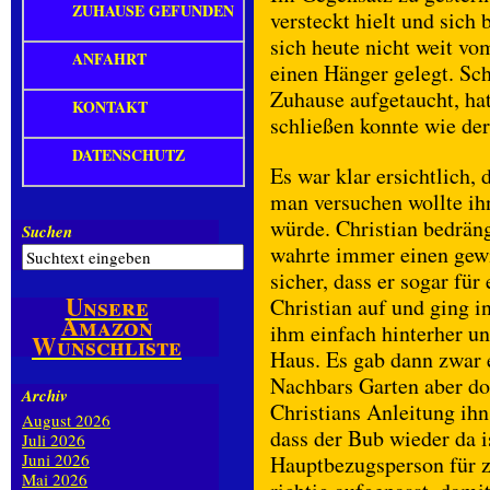
ZUHAUSE GEFUNDEN
versteckt hielt und sich 
sich heute nicht weit vo
ANFAHRT
einen Hänger gelegt. Sc
Zuhause aufgetaucht, hat
KONTAKT
schließen konnte wie de
DATENSCHUTZ
Es war klar ersichtlich, 
man versuchen wollte ih
würde. Christian bedräng
Suchen
wahrte immer einen gewi
sicher, dass er sogar für
Unsere
Christian auf und ging 
Amazon
ihm einfach hinterher u
Wunschliste
Haus. Es gab dann zwar 
Nachbars Garten aber do
Archiv
Christians Anleitung ihn 
August 2026
dass der Bub wieder da i
Juli 2026
Juni 2026
Hauptbezugsperson für z
Mai 2026