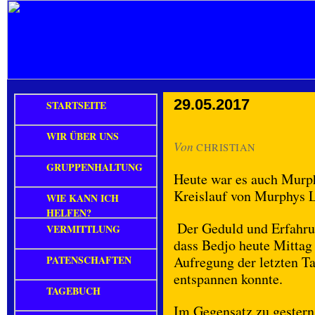
29.05.2017
STARTSEITE
WIR ÜBER UNS
Von
CHRISTIAN
GRUPPENHALTUNG
Heute war es auch Murph
Kreislauf von Murphys 
WIE KANN ICH
HELFEN?
Der Geduld und Erfahrun
VERMITTLUNG
dass Bedjo heute Mittag
PATENSCHAFTEN
Aufregung der letzten T
entspannen konnte.
TAGEBUCH
Im Gegensatz zu gestern