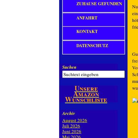
ZUHAUSE GEFUNDEN
Nu
ei
ANFAHRT
hö
fr
KONTAKT
DATENSCHUTZ
Gu
fr
Suchen
Vo
Sch
mu
Unsere
wun
Amazon
Wunschliste
Archiv
August 2026
Juli 2026
Juni 2026
Mai 2026