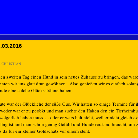
.03.2016
n
CHRISTIAN
den zweiten Tag einen Hund in sein neues Zuhause zu bringen, das wäre
nnten wir uns glatt dran gewöhnen. Also genießen wir es einfach solan
nde eine solche Glückssträhne haben.
ute war der Glückliche der süße Gus. Wir hatten so einige Termine für i
tweder war er zu perfekt und man suchte den Haken den ein Tierheimh
weigerlich haben muss…. oder er wars halt nicht, weil er nicht gleich e
rling ist und man schon genug Gefühl und Hundeverstand braucht, um 
 da für ein kleiner Goldschatz vor einem steht.