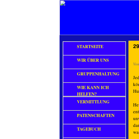
STARTSEITE
29
WIR ÜBER UNS
Vo
GRUPPENHALTUNG
Je
kö
WIE KANN ICH
Hu
HELFEN?
VERMITTLUNG
He
en
PATENSCHAFTEN
un
da
TAGEBUCH
was