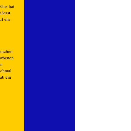
 Gus hat
ußerst
uf ein
rauchen
torbenen
en
anchmal
ab ein