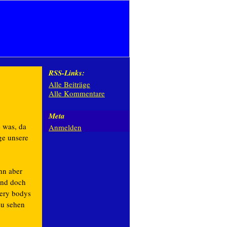
RSS-Links:
Alle Beiträge
Alle Kommentare
Meta
 was, da
Anmelden
ge unsere
hn aber
und doch
very bodys
zu sehen