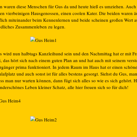
n waren diese Menschen für Gus da und heute hieß es umziehen. Auch
nen vierbeinigen Hausgenossen, einen coolen Kater. Die beiden waren ä
flich miteinander beim Kennenlernen und beide scheinen großen Wert a
iedliches Zusammenleben zu legen.
s wird nun halbtags Kanzleihund sein und den Nachmittag hat er mit F
ei, das hört sich nach einem guten Plan an und hat auch mit seinem vers
rgänger prima funktioniert. In jedem Raum im Haus hat er einen schön
lafplatz und auch sonst ist für alles bestens gesorgt. Siehst du Gus, m
ss man nur warten können, dann fügt sich alles so wie es sich gehört. H
derschönes Leben kleiner Schatz, alle hier freuen sich so für dich!