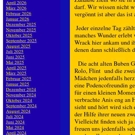
April 2026
darf. Wir wissen nicht 
März 2026
vergönnt ist aber das ist 
Februar 2026
Januar 2026
Dezember 2025
Jeder einzelne Tag zähl
November 2025
manches Wunder erlebt w
Oktober 2025
September 2025
Wrack hier ankam und ih
August 2025
denen dann schließlich 
Juli 2025
Juni 2025
Mai 2025
Die acht alten Buben Gh
April 2025
Rolo, Flint und die zwe
März 2025
Mädchen jedenfalls herz
Februar 2025
Januar 2025
eine Podencofreundin ge
Dezember 2024
für einen kleinen Momen
November 2024
verbrachte Anis eng an H
Oktober 2024
September 2024
sieht und hört wird sic
August 2024
der Hilfe ihrer neuen zw
Juli 2024
Vielleicht finden sich j
Juni 2024
Mai 2024
freuen uns jedenfalls s
April 2024