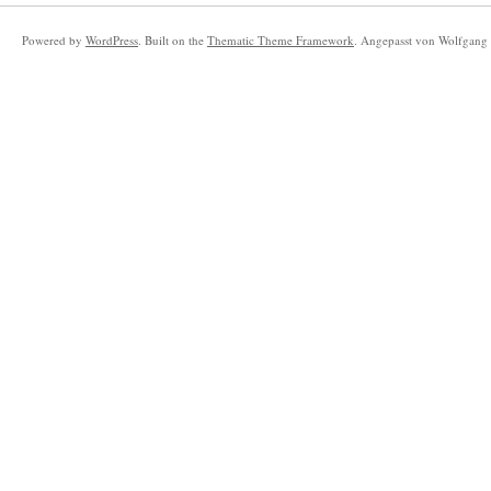
Powered by
WordPress
. Built on the
Thematic Theme Framework
. Angepasst von Wolfgang 