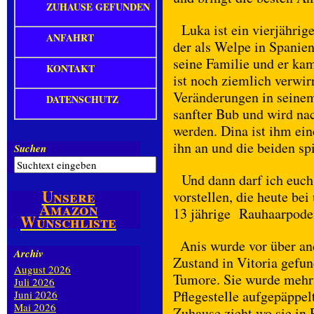
ZUHAUSE GEFUNDEN
Luka ist ein vierjähri
ANFAHRT
der als Welpe in Spanie
seine Familie und er kam
KONTAKT
ist noch ziemlich verwi
Veränderungen in seinem 
DATENSCHUTZ
sanfter Bub und wird na
werden. Dina ist ihm ein
ihn an und die beiden sp
Suchen
Und dann darf ich euch
Unsere
vorstellen, die heute bei
Amazon
13 jährige Rauhaarpode
Wunschliste
Anis wurde vor über and
Archiv
Zustand in Vitoria gefun
August 2026
Tumore. Sie wurde mehrf
Juli 2026
Pflegestelle aufgepäppelt
Juni 2026
Mai 2026
Zuhause zieht wo sie in