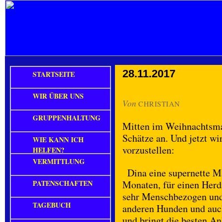
28.11.2017
STARTSEITE
WIR ÜBER UNS
Von
CHRISTIAN
GRUPPENHALTUNG
Mitten im Weihnachtsma
Schätze an. Und jetzt wi
WIE KANN ICH
vorzustellen:
HELFEN?
VERMITTLUNG
Dina eine supernette M
PATENSCHAFTEN
Monaten, für einen Herdi
sehr Menschbezogen un
TAGEBUCH
anderen Hunden und auch
und bringt die besten An