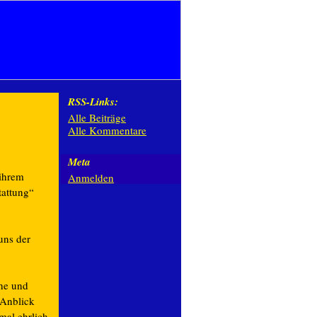
RSS-Links:
Alle Beiträge
Alle Kommentare
Meta
 ihrem
Anmelden
tattung“
uns der
ehe und
 Anblick
mal ehrlich