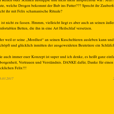
ute, welche Drogen bekommt der Bub ins Futter??? Sprecht ihr Zauberf
cht ihr mit Felix schamanische Rituale?
ist nicht zu fassen. Hmmm, vielleicht liegt es aber auch an seinen äuße
fortablen Betten, die ihn in eine Art Heilschlaf versetzen.
er weil er seine „Mordlust“ an seinen Kuscheltieren ausleben kann und
chöpft und glücklich inmitten der ausgeweideten Beutetiere ein Schläfch
e auch immer euer Konzept ist super und ich denke, es heißt ganz einf
borgenheit, Vertrauen und Verständnis. DANKE dafür, Danke für einen
cklichen Felix!!!
6.03.2017