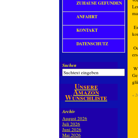
ZUHAUSE GEFUNDEN
Le
ma
ANFAHRT
Es 
KONTAKT
kom
DATENSCHUTZ
Od
ers
Suchen
Wi
Ge
glü
Unsere
Amazon
«
2
Wunschliste
Archiv
August 2026
Juli 2026
Juni 2026
Mai 2026