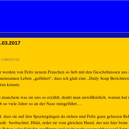
.03.2017
n
CHRISTIAN
r werden von Felix neuem Frauchen so lieb mit den Geschehnissen aus
meinsamen Leben „gefüttert“, dass ich glatt eine „Daily Soap Berichters
fern könnte.
i manchem was sie uns so erzählt, denkt man unwillkürlich, warum hat 
b so viele Jahre so an der Nase rumgeführt….
B. dass sie auf den Spaziergängen da stehen und Felix ganz gelassen R
hafe beobachtet. Häää, redet sie vom gleichen Hund, der uns hier beim
n Rehen oder Schafen ausflippte und nicht mehr ansprechbar war? Jetzt 