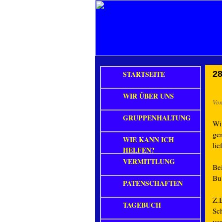
STARTSEITE
28
WIR ÜBER UNS
Vo
GRUPPENHALTUNG
Wi
ge
WIE KANN ICH
lie
HELFEN?
VERMITTLUNG
Be
Bu
PATENSCHAFTEN
Z.
TAGEBUCH
Sc
vo