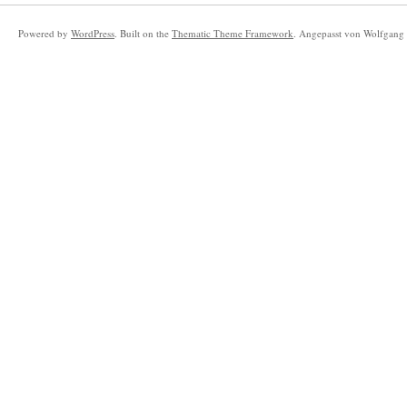
Powered by
WordPress
. Built on the
Thematic Theme Framework
. Angepasst von Wolfgang 