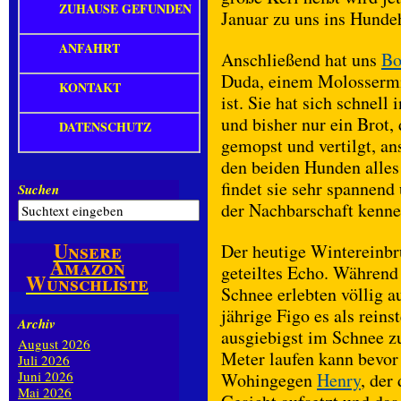
ZUHAUSE GEFUNDEN
Januar zu uns ins Hunde
ANFAHRT
Anschließend hat uns
B
Duda, einem Molosserm
KONTAKT
ist. Sie hat sich schnel
und bisher nur ein Brot,
DATENSCHUTZ
gemopst und vertilgt, a
den beiden Hunden alles
findet sie sehr spannend
Suchen
der Nachbarschaft kennen
Unsere
Der heutige Wintereinbr
Amazon
geteiltes Echo. Während
Wunschliste
Schnee erlebten völlig 
jährige Figo es als reins
Archiv
ausgiebigst im Schnee z
August 2026
Meter laufen kann bevor 
Juli 2026
Juni 2026
Wohingegen
Henry
, der
Mai 2026