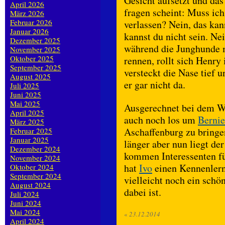
Gesicht aufsetzt und das
April 2026
fragen scheint: Muss ic
März 2026
Februar 2026
verlassen? Nein, das kan
Januar 2026
kannst du nicht sein. Nei
Dezember 2025
während die Junghunde 
November 2025
Oktober 2025
rennen, rollt sich Henr
September 2025
versteckt die Nase tief 
August 2025
er gar nicht da.
Juli 2025
Juni 2025
Mai 2025
Ausgerechnet bei dem We
April 2025
auch noch los um
Bernie
März 2025
Aschaffenburg zu bringe
Februar 2025
Januar 2025
länger aber nun liegt de
Dezember 2024
kommen Interessenten f
November 2024
hat
Ivo
einen Kennenlern
Oktober 2024
September 2024
vielleicht noch ein schö
August 2024
dabei ist.
Juli 2024
Juni 2024
Mai 2024
«
23.12.2014
April 2024