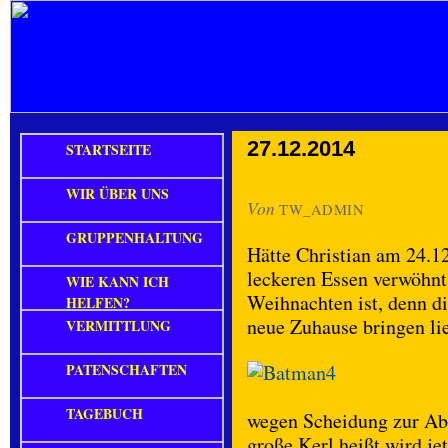
27.12.2014
STARTSEITE
WIR ÜBER UNS
Von
TW_ADMIN
GRUPPENHALTUNG
Hätte Christian am 24.12
leckeren Essen verwöhnt,
WIE KANN ICH
Weihnachten ist, denn d
HELFEN?
neue Zuhause bringen lie
VERMITTLUNG
PATENSCHAFTEN
TAGEBUCH
wegen Scheidung zur Abg
große Kerl heißt wird jet