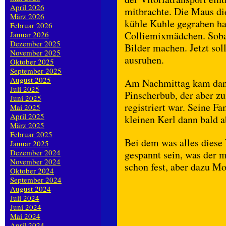
April 2026
mitbrachte. Die Maus die
März 2026
kühle Kuhle gegraben hat
Februar 2026
Colliemixmädchen. Sobal
Januar 2026
Dezember 2025
Bilder machen. Jetzt sol
November 2025
ausruhen.
Oktober 2025
September 2025
August 2025
Am Nachmittag kam dann
Juli 2025
Pinscherbub, der aber z
Juni 2025
registriert war. Seine F
Mai 2025
April 2025
kleinen Kerl dann bald a
März 2025
Februar 2025
Bei dem was alles diese 
Januar 2025
Dezember 2024
gespannt sein, was der m
November 2024
schon fest, aber dazu 
Oktober 2024
September 2024
August 2024
Juli 2024
Juni 2024
Mai 2024
April 2024