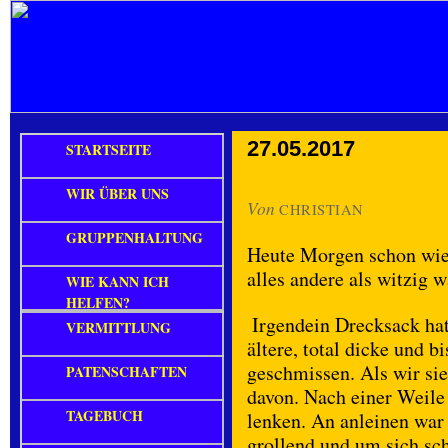
27.05.2017
STARTSEITE
WIR ÜBER UNS
Von
CHRISTIAN
GRUPPENHALTUNG
Heute Morgen schon wied
alles andere als witzig w
WIE KANN ICH
HELFEN?
Irgendein Drecksack hat
VERMITTLUNG
ältere, total dicke und 
geschmissen. Als wir sie
PATENSCHAFTEN
davon. Nach einer Weile 
TAGEBUCH
lenken. An anleinen war 
grollend und um sich sc