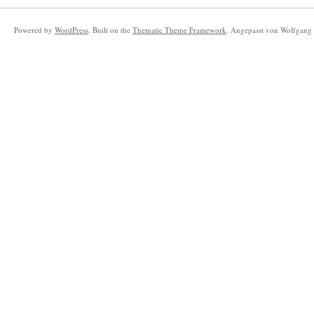
Powered by
WordPress
. Built on the
Thematic Theme Framework
. Angepasst von Wolfgang 