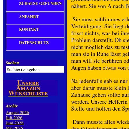
ZUHAUSE GEFUNDEN
nähert. Sie von A nach B
ANFAHRT
Sie muss schlimmes erle
Verteidigung. Sie liegt 
KONTAKT
frisst nichts, was bei ih
Problem darstellt. Ob si
DATENSCHUTZ
nicht möglich das zu tes
man sie in Ruhe lässt ge
man will sie berühren o
Suchen
Augen haben etwas von ti
Na jedenfalls gab es nur
Unsere
Amazon
aber dafür musste klein 
Wunschliste
Zuhause gehen sollte auf
werden. Unsere Helferin 
Archiv
Stelle und holten den Sp
August 2026
Juli 2026
Dann musste alles wiede
Juni 2026
der Vitoriatransport eint
Mai 2026