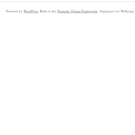
Powered by
WordPress
. Built on the
Thematic Theme Framework
. Angepasst von Wolfgang 