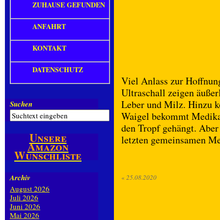
ZUHAUSE GEFUNDEN
ANFAHRT
KONTAKT
DATENSCHUTZ
Viel Anlass zur Hoffnung
Ultraschall zeigen äußer
Leber und Milz. Hinzu 
Suchen
Waigel bekommt Medika
den Tropf gehängt. Aber 
Unsere
letzten gemeinsamen M
Amazon
Wunschliste
Archiv
«
25.08.2020
August 2026
Juli 2026
Juni 2026
Mai 2026