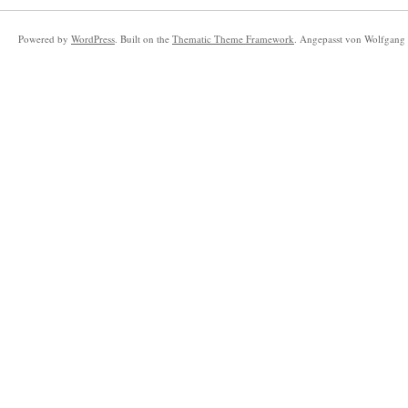
Powered by
WordPress
. Built on the
Thematic Theme Framework
. Angepasst von Wolfgang 