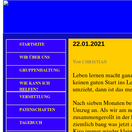
22.01.2021
STARTSEITE
WIR ÜBER UNS
Von
CHRISTIAN
GRUPPENHALTUNG
Leben lernen macht gan
keinen guten Start ins Le
WIE KANN ICH
umzieht, dann ist das me
HELFEN?
VERMITTLUNG
Nach sieben Monaten bei
Umzug an. Als wir am ne
PATENSCHAFTEN
zusammengerollt in der 
TAGEBUCH
ziemlich bang was jetz
Kiro immer wieder klei