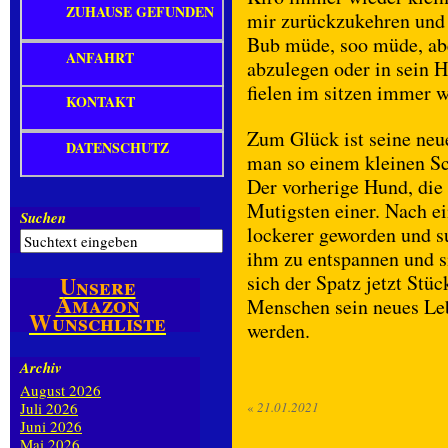
ZUHAUSE GEFUNDEN
mir zurückzukehren und 
Bub müde, soo müde, abe
ANFAHRT
abzulegen oder in sein 
fielen im sitzen immer 
KONTAKT
Zum Glück ist seine neu
DATENSCHUTZ
man so einem kleinen Sc
Der vorherige Hund, die 
Mutigsten einer. Nach ei
Suchen
lockerer geworden und su
ihm zu entspannen und si
sich der Spatz jetzt Stüc
Unsere
Amazon
Menschen sein neues Leb
Wunschliste
werden.
Archiv
August 2026
Juli 2026
«
21.01.2021
Juni 2026
Mai 2026