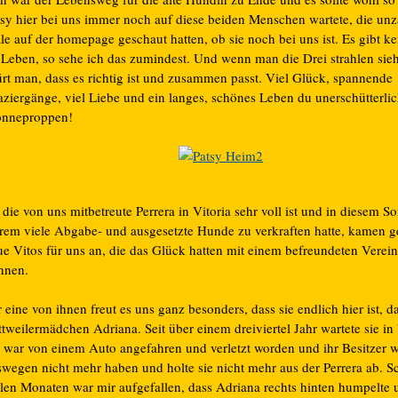
tsy hier bei uns immer noch auf diese beiden Menschen wartete, die unz
e auf der homepage geschaut hatten, ob sie noch bei uns ist. Es gibt ke
 Leben, so sehe ich das zumindest. Und wenn man die Drei strahlen sieh
ürt man, dass es richtig ist und zusammen passt. Viel Glück, spannende
aziergänge, viel Liebe und ein langes, schönes Leben du unerschütterlic
nneproppen!
die von uns mitbetreute Perrera in Vitoria sehr voll ist und in diesem 
trem viele Abgabe- und ausgesetzte Hunde zu verkraften hatte, kamen ge
ue Vitos für uns an, die das Glück hatten mit einem befreundeten Verein
nnen.
 eine von ihnen freut es uns ganz besonders, dass sie endlich hier ist, d
tweilermädchen Adriana. Seit über einem dreiviertel Jahr wartete sie in 
e war von einem Auto angefahren und verletzt worden und ihr Besitzer wo
swegen nicht mehr haben und holte sie nicht mehr aus der Perrera ab. S
elen Monaten war mir aufgefallen, dass Adriana rechts hinten humpelte 