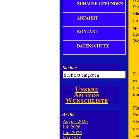
ZUHAUSE GEFUNDEN
Pa
Mal
ANFAHRT
im
sp
KONTAKT
Sp
Wo
DATENSCHUTZ
Suchen
Da 
ex
Unsere
ne
Amazon
kö
Wunschliste
Für
Archiv
Rot
August 2026
Si
Juli 2026
de
Juni 2026
vi
Mai 2026