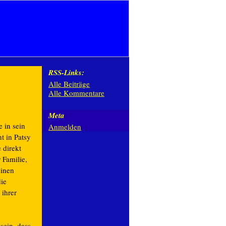
RSS-Links:
Alle Beiträge
Alle Kommentare
Meta
 in sein
Anmelden
t in Patsy
e direkt
 Familie,
einen
die
 ihrer
sein, dass