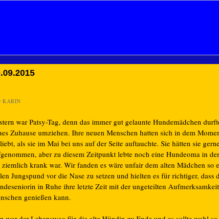
.09.2015
n
KARIN
stern war Patsy-Tag, denn das immer gut gelaunte Hundemädchen durfte
ues Zuhause umziehen. Ihre neuen Menschen hatten sich in dem Momen
liebt, als sie im Mai bei uns auf der Seite auftauchte. Sie hätten sie gern
fgenommen, aber zu diesem Zeitpunkt lebte noch eine Hundeoma in der
e ziemlich krank war. Wir fanden es wäre unfair dem alten Mädchen so 
len Jungspund vor die Nase zu setzen und hielten es für richtiger, dass 
deseniorin in Ruhe ihre letzte Zeit mit der ungeteilten Aufmerksamkeit
nschen genießen kann.
n war der Lebensweg für die alte Hündin zu Ende und es sollte wohl so 