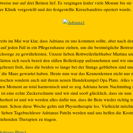
tweise nur auf drei Beinen lief. Es vergingen leider viele Monate bis sie
er Klinik vorgestellt und der festgestellte Kreuzbandriss operiert wurde.
reits im Mai war klar, dass Adriana zu uns kommen sollte, aber nach der
e auf jeden Fall in ein Pflegezuhause ziehen, um die bestmögliche Betre
chsorge zu gewährleisten. Unsere lieben Rottweilerliebhaber Martina u
klärten sich rasch bereit den süßen Bollerkopp aufzunehmen und wir sin
geheuer froh, dass die beiden so lange bei der Stange geblieben sind u
f die Maus gewartet haben. Heute nun war das Kennenlernen nicht nur 
nschen sondern auch mit ihrem neuen Hundekumpel Opa Plato. Alles v
sten Moment an total harmonisch und so zog Adriana heute Nachmittag
 ist eine echte Zuckerschnute und wir sind soo0 glücklich, dass sie nun 
herheit ist und wir werden alles dafür tun, dass ihr Bein wieder richtig
mmt. Schon diese Woche gehts mit Physiotherapie los. Vielleicht möchte
r lieben Tagebuchleser Adrianas PateIn werden und uns helfen die Koste
stehenden Therapien zu tragen.