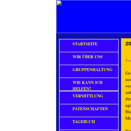
STARTSEITE
20
WIR ÜBER UNS
Vo
GRUPPENHALTUNG
Ge
ne
WIE KANN ICH
ver
HELFEN?
au
VERMITTLUNG
di
agi
PATENSCHAFTEN
Hun
Me
TAGEBUCH
Nu