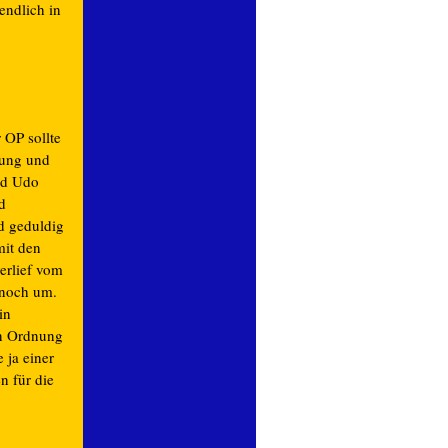
 endlich in
 OP sollte
uung und
nd Udo
d
nd geduldig
mit den
erlief vom
 noch um.
in
 in Ordnung
 ja einer
n für die