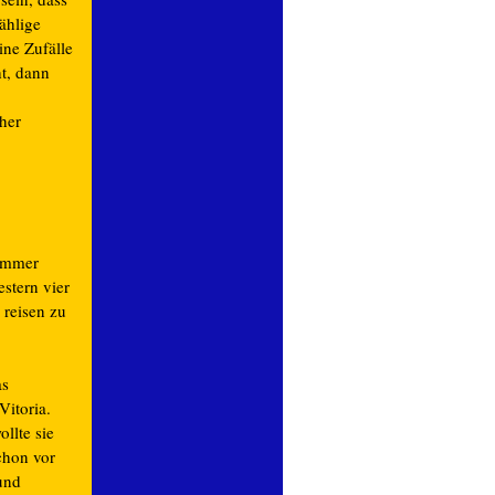
ählige
ine Zufälle
t, dann
her
Sommer
stern vier
 reisen zu
as
Vitoria.
llte sie
chon vor
und