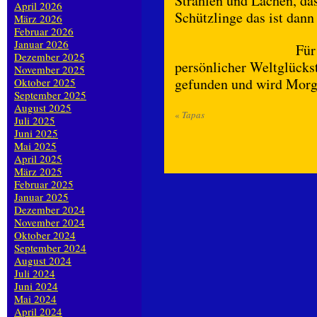
Strahlen und Lachen, da
April 2026
Schützlinge das ist dan
März 2026
Februar 2026
Januar 2026
Für
Dezember 2025
persönlicher Weltglückst
November 2025
gefunden und wird Morg
Oktober 2025
September 2025
August 2025
«
Tapas
Juli 2025
Juni 2025
Mai 2025
April 2025
März 2025
Februar 2025
Januar 2025
Dezember 2024
November 2024
Oktober 2024
September 2024
August 2024
Juli 2024
Juni 2024
Mai 2024
April 2024