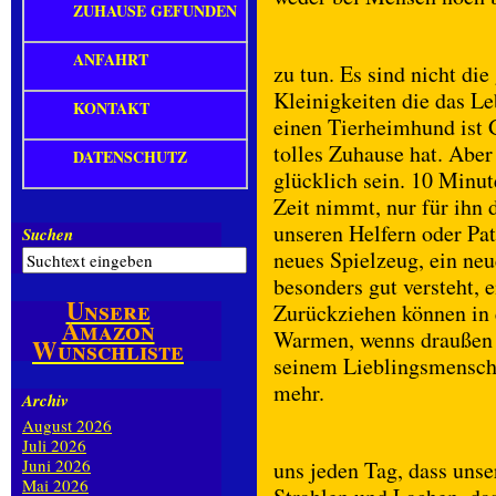
ZUHAUSE GEFUNDEN
ANFAHRT
zu tun. Es sind nicht die
Kleinigkeiten die das L
KONTAKT
einen Tierheimhund ist G
tolles Zuhause hat. Abe
DATENSCHUTZ
glücklich sein. 10 Minut
Zeit nimmt, nur für ihn d
unseren Helfern oder Pat
Suchen
neues Spielzeug, ein n
besonders gut versteht, 
Unsere
Zurückziehen können in 
Amazon
Warmen, wenns draußen i
Wunschliste
seinem Lieblingsmensche
mehr.
Archiv
August 2026
Juli 2026
Juni 2026
uns jeden Tag, dass un
Mai 2026