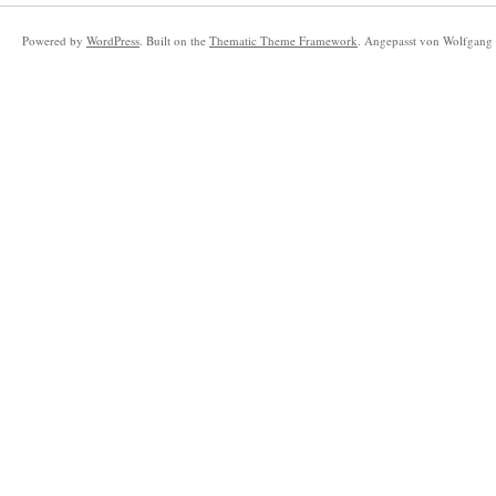
Powered by
WordPress
. Built on the
Thematic Theme Framework
. Angepasst von Wolfgang 