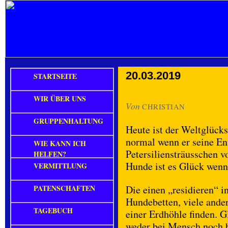
20.03.2019
STARTSEITE
WIR ÜBER UNS
Von
CHRISTIAN
GRUPPENHALTUNG
Heute ist der Weltglücks
normal wenn er seine E
WIE KANN ICH
Petersiliensträusschen v
HELFEN?
Hunde ist es Glück wenn 
VERMITTLUNG
PATENSCHAFTEN
Die einen „residieren“ i
Hundebetten, viele ander
TAGEBUCH
einer Erdhöhle finden. Gl
weder bei Mensch noch b