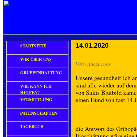
14.01.2020
STARTSEITE
WIR ÜBER UNS
Von
CHRISTIAN
GRUPPENHALTUNG
Unsere gesundheitlich a
sind alle wieder auf de
WIE KANN ICH
von Sukis Blutbild kamen
HELFEN?
einen Hund von fast 14 J
VERMITTLUNG
PATENSCHAFTEN
TAGEBUCH
die Antwort des Orthopä
Einschätzung wäre eine 