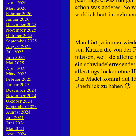
April 2026
schon was anderes. So wir
März 2026
wirklich hart im nehmen
Februar 2026
Januar 2026
Dezember 2025
November 2025
Oktober 2025
September 2025
Man hört ja immer wied
August 2025
von Katzen die von der 
Juli 2025
müssen, weil sie allein
Juni 2025
Mai 2025
ein schwindelerregende
April 2025
allerdings locker ohne
März 2025
Das Mädel kommt auf Idee
Februar 2025
Januar 2025
Überblick zu haben 😉
Dezember 2024
November 2024
Oktober 2024
September 2024
August 2024
Juli 2024
Juni 2024
Mai 2024
April 2024