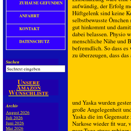
ZUHAUSE GEFUNDEN
aufwändig, der Erfolg m
Hüftgelenk sind keine K
ANFAHRT
selbstbewusste Ömchen m
gut hinkommt und damit e
KONTAKT
dabei belassen. Physio w
menschliche Nähe und B
DATENSCHUTZ
befremdlich. So dass es 
zu überzeugen, dass das 
Suchen
Unsere
Amazon
Wunschliste
und Yaska wurden gestern
Archiv
große Angelegenheit und 
August 2026
Yaska die im Gegensatz 
Juli 2026
Narkose wieder fit war, 
Juni 2026
Mai 2026
paar Tage etwas ruhiger z