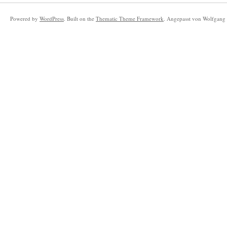
Powered by
WordPress
. Built on the
Thematic Theme Framework
. Angepasst von Wolfgang 