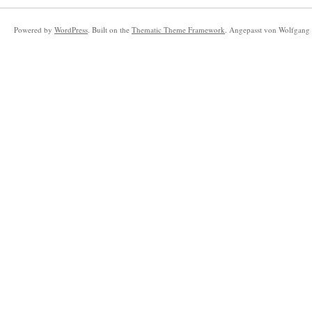
Powered by
WordPress
. Built on the
Thematic Theme Framework
. Angepasst von Wolfgang 