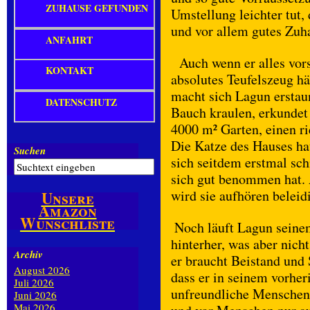
ZUHAUSE GEFUNDEN
Umstellung leichter tut,
und vor allem gutes Zuh
ANFAHRT
Auch wenn er alles vors
KONTAKT
absolutes Teufelszeug h
macht sich Lagun erstaun
DATENSCHUTZ
Bauch kraulen, erkundet 
4000 m² Garten, einen ri
Die Katze des Hauses ha
Suchen
sich seitdem erstmal sc
sich gut benommen hat. 
wird sie aufhören beleidi
Unsere
Amazon
Wunschliste
Noch läuft Lagun seinem
hinterher, was aber nicht
Archiv
er braucht Beistand und
August 2026
dass er in seinem vorhe
Juli 2026
unfreundliche Menschen 
Juni 2026
Mai 2026