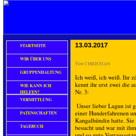
13.03.2017
STARTSEITE
WIR ÜBER UNS
Von
CHRISTIAN
GRUPPENHALTUNG
Ich weiß, ich weiß. Ihr 
kennt ihr erst zwei die 
WIE KANN ICH
Nr. 3:
HELFEN?
VERMITTLUNG
Unser lieber Lagun ist 
einer Hunderfahrenen un
PATENSCHAFTEN
Kangalhündin hatte. Sie
TAGEBUCH
besucht und war mit ihm 
und so gute Vorraussetzu