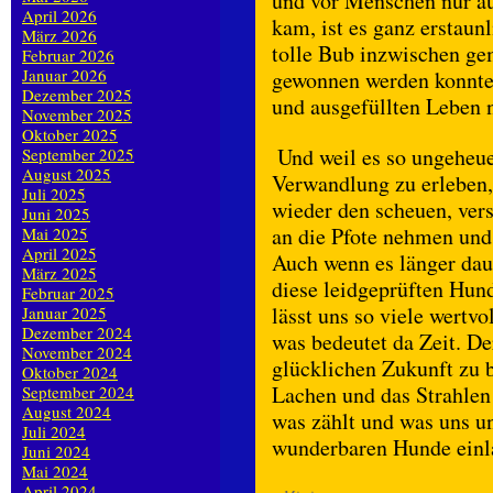
und vor Menschen nur auf
April 2026
kam, ist es ganz erstaun
März 2026
tolle Bub inzwischen ge
Februar 2026
Januar 2026
gewonnen werden konnte.
Dezember 2025
und ausgefüllten Leben 
November 2025
Oktober 2025
Und weil es so ungeheue
September 2025
August 2025
Verwandlung zu erleben
Juli 2025
wieder den scheuen, vers
Juni 2025
an die Pfote nehmen und 
Mai 2025
April 2025
Auch wenn es länger daue
März 2025
diese leidgeprüften Hund
Februar 2025
lässt uns so viele wertv
Januar 2025
Dezember 2024
was bedeutet da Zeit. De
November 2024
glücklichen Zukunft zu 
Oktober 2024
Lachen und das Strahlen
September 2024
August 2024
was zählt und was uns u
Juli 2024
wunderbaren Hunde einla
Juni 2024
Mai 2024
April 2024