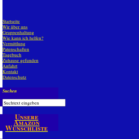
Startseite
Wir über uns
Gruppenhaltung
Wie kann ich helfen?
Vermittlung
Patenschaften
Tagebuch
Zuhause gefunden
Anfahrt
Kontakt
Datenschutz
Suchen
Unsere
Amazon
Wunschliste