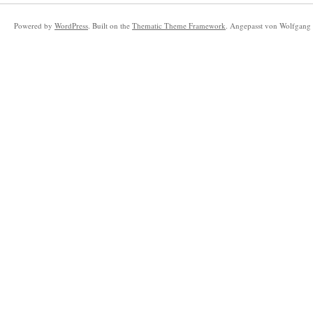
Powered by
WordPress
. Built on the
Thematic Theme Framework
. Angepasst von Wolfgang 