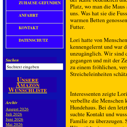
ZUHAUSE GEFUNDEN
Platz, wo man die Maus 
uns. Was hat sie die Fu
ANFAHRT
warmen Betten genossen 
Futter.
KONTAKT
Lori hatte von Menschen 
DATENSCHUTZ
kennengelernt und war 
unzugänglich. Wir sind
gegangen und mit der Ze
Suchen
zu einem fröhlichen, ve
Streicheleinheiten schät
Unsere
Amazon
Wunschliste
Interessenten zeigte Lori
verbellte die Menschen 
Archiv
Hundehaus. Bei den letzt
August 2026
suchte Kontakt und wuss
Juli 2026
Juni 2026
Familie zu überzeugen. 
Mai 2026