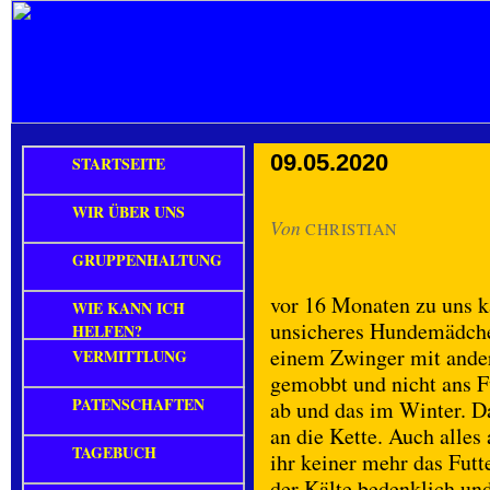
09.05.2020
STARTSEITE
WIR ÜBER UNS
Von
CHRISTIAN
GRUPPENHALTUNG
vor 16 Monaten zu uns k
WIE KANN ICH
unsicheres Hundemädchen
HELFEN?
einem Zwinger mit ande
VERMITTLUNG
gemobbt und nicht ans F
PATENSCHAFTEN
ab und das im Winter. D
an die Kette. Auch alles
TAGEBUCH
ihr keiner mehr das Futt
der Kälte bedenklich un