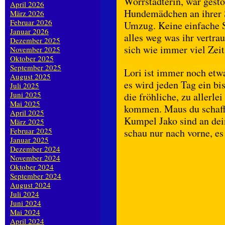
Wörrstädterin, war gesto
April 2026
Hundemädchen an ihrer 
März 2026
Februar 2026
Umzug. Keine einfache Si
Januar 2026
alles weg was ihr vertra
Dezember 2025
sich wie immer viel Zeit
November 2025
Oktober 2025
September 2025
Lori ist immer noch etw
August 2025
es wird jeden Tag ein bi
Juli 2025
Juni 2025
die fröhliche, zu allerl
Mai 2025
kommen. Maus du schaffs
April 2025
Kumpel Jako sind an dei
März 2025
Februar 2025
schau nur nach vorne, es
Januar 2025
Dezember 2024
November 2024
Oktober 2024
September 2024
August 2024
Juli 2024
Juni 2024
Mai 2024
April 2024