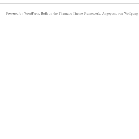
Powered by
WordPress
. Built on the
Thematic Theme Framework
. Angepasst von Wolfgang 