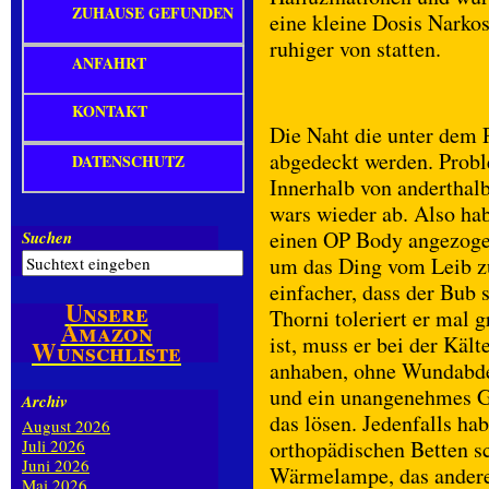
ZUHAUSE GEFUNDEN
eine kleine Dosis Narko
ruhiger von statten.
ANFAHRT
KONTAKT
Die Naht die unter dem P
abgedeckt werden. Problem
DATENSCHUTZ
Innerhalb von anderthalb
wars wieder ab. Also hab
einen OP Body angezogen
Suchen
um das Ding vom Leib z
einfacher, dass der Bub 
Unsere
Thorni toleriert er mal g
Amazon
ist, muss er bei der Käl
Wunschliste
anhaben, ohne Wundabde
und ein unangenehmes G
Archiv
das lösen. Jedenfalls h
August 2026
Juli 2026
orthopädischen Betten s
Juni 2026
Wärmelampe, das andere
Mai 2026