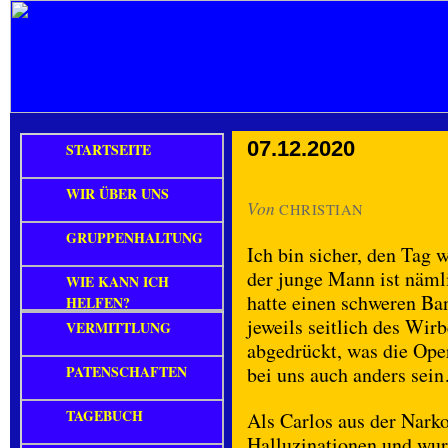
07.12.2020
STARTSEITE
WIR ÜBER UNS
Von
CHRISTIAN
GRUPPENHALTUNG
Ich bin sicher, den Tag w
der junge Mann ist näml
WIE KANN ICH
hatte einen schweren Ba
HELFEN?
jeweils seitlich des Wir
VERMITTLUNG
abgedrückt, was die Oper
PATENSCHAFTEN
bei uns auch anders sei
TAGEBUCH
Als Carlos aus der Nark
Halluzinationen und wur