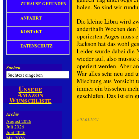
ZUHAUSE GEFUNDEN
holen. So sind wir rundu
ANFAHRT
Die kleine Libra wird zwa
anderthalb Wochen den T
KONTAKT
operierten Auges muss es
Jackson hat das wohl ge
DATENSCHUTZ
Leider wurde dabei die 
wieder auf, also musste
operiert werden. Aber a
Suchen
War alles sehr neu und u
Mischung aus Vorsicht 
Unsere
immer ein bisschen mehr
Amazon
geschlafen. Das ist ein 
Wunschliste
Archiv
«
01.05.2021
August 2026
Juli 2026
Juni 2026
Mai 2026