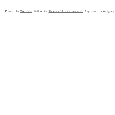
Powered by
WordPress
. Built on the
Thematic Theme Framework
. Angepasst von Wolfgang 