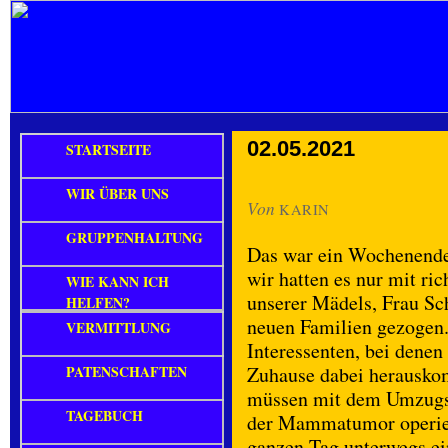
02.05.2021
STARTSEITE
WIR ÜBER UNS
Von
KARIN
GRUPPENHALTUNG
Das war ein Wochenende 
wir hatten es nur mit ri
WIE KANN ICH
unserer Mädels, Frau Sc
HELFEN?
neuen Familien gezogen.
VERMITTLUNG
Interessenten, bei denen
PATENSCHAFTEN
Zuhause dabei herausko
müssen mit dem Umzugsd
TAGEBUCH
der Mammatumor operiert
ganzen Tag unterwegs ei