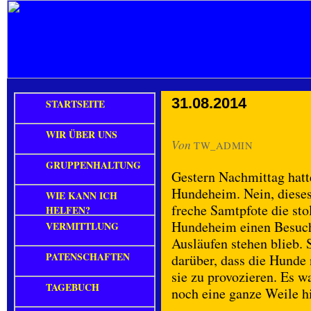
31.08.2014
STARTSEITE
WIR ÜBER UNS
Von
TW_ADMIN
GRUPPENHALTUNG
Gestern Nachmittag hatt
Hundeheim. Nein, dieses
WIE KANN ICH
freche Samtpfote die st
HELFEN?
Hundeheim einen Besuch 
VERMITTLUNG
Ausläufen stehen blieb. 
PATENSCHAFTEN
darüber, dass die Hunde
sie zu provozieren. Es w
TAGEBUCH
noch eine ganze Weile hi