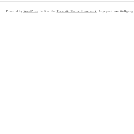
Powered by
WordPress
. Built on the
Thematic Theme Framework
. Angepasst von Wolfgang 