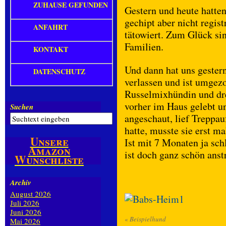
ZUHAUSE GEFUNDEN
Gestern und heute hatten
gechipt aber nicht regis
ANFAHRT
tätowiert. Zum Glück sin
Familien.
KONTAKT
Und dann hat uns gestern
DATENSCHUTZ
verlassen und ist umgezo
Russelmixhündin und dre
vorher im Haus gelebt un
Suchen
angeschaut, lief Treppau
hatte, musste sie erst m
Unsere
Ist mit 7 Monaten ja sc
Amazon
ist doch ganz schön anst
Wunschliste
Archiv
August 2026
Juli 2026
Juni 2026
«
Beispielhund
Mai 2026