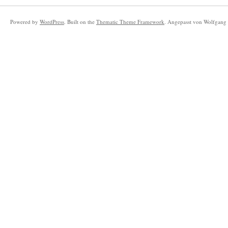
Powered by
WordPress
. Built on the
Thematic Theme Framework
. Angepasst von Wolfgang 