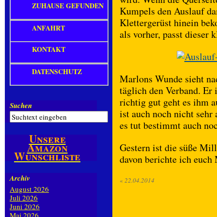
ZUHAUSE GEFUNDEN
Kumpels den Auslauf dan
Klettergerüst hinein be
ANFAHRT
als vorher, passt dieser 
KONTAKT
DATENSCHUTZ
Marlons Wunde sieht nac
täglich den Verband. Er 
richtig gut geht es ihm a
Suchen
ist auch noch nicht sehr 
es tut bestimmt auch no
Unsere
Amazon
Gestern ist die süße Mil
Wunschliste
davon berichte ich euch
Archiv
«
22.04.2014
August 2026
Juli 2026
Juni 2026
Mai 2026