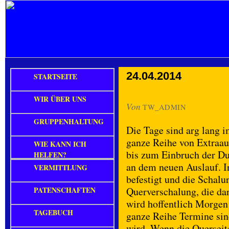
24.04.2014
STARTSEITE
WIR ÜBER UNS
Von
TW_ADMIN
GRUPPENHALTUNG
Die Tage sind arg lang
ganze Reihe von Extraauf
WIE KANN ICH
bis zum Einbruch der Du
HELFEN?
an dem neuen Auslauf. In
VERMITTLUNG
befestigt und die Schalun
PATENSCHAFTEN
Querverschalung, die da
wird hoffentlich Morgen
TAGEBUCH
ganze Reihe Termine sin
wird. Wenn die Querseite