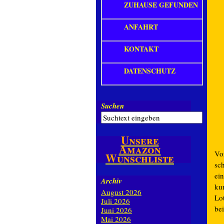
ZUHAUSE GEFUNDEN
ANFAHRT
KONTAKT
DATENSCHUTZ
Suchen
Unsere
Amazon
Vo
Wunschliste
sc
ei
Archiv
ku
August 2026
Lot
Juli 2026
be
Juni 2026
Mai 2026