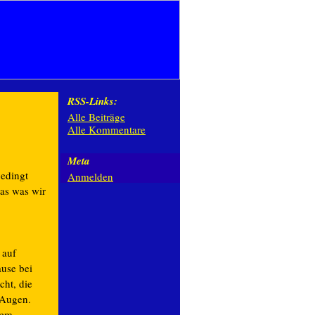
RSS-Links:
Alle Beiträge
Alle Kommentare
Meta
bedingt
Anmelden
das was wir
 auf
use bei
cht, die
 Augen.
nem