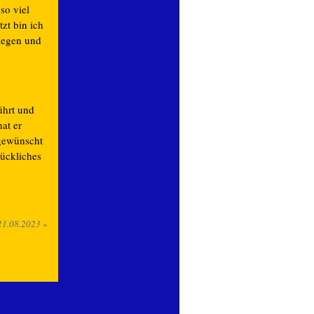
so viel
tzt bin ich
legen und
ührt und
at er
 gewünscht
lückliches
21.08.2023
»