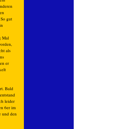
anderen
en
 So gut
in
g Mal
worden,
ht als
uns
en er
kelt
t. Bald
entstand
h leider
en 6er im
ie und den