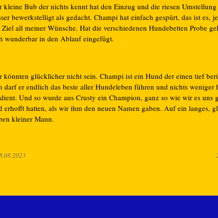
r kleine Bub der nichts kennt hat den Einzug und die riesen Umstellung 
ser bewerkstelligt als gedacht. Champi hat einfach gespürt, das ist es, je
 Ziel all meiner Wünsche. Hat die verschiedenen Hundebetten Probe ge
ch wunderbar in den Ablauf eingefügt.
 könnten glücklicher nicht sein. Champi ist ein Hund der einen tief ber
 darf er endlich das beste aller Hundeleben führen und nichts weniger h
rdient. Und so wurde aus Crusty ein Champion, ganz so wie wir es uns
d erhofft hatten, als wir ihm den neuen Namen gaben. Auf ein langes, g
ben kleiner Mann.
8.08.2023