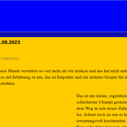
.08.2023
n
CHRISTIAN
sere Hunde verstehen so viel mehr als wir denken und das hat nicht un
as mit Erfahrung zu tun, das ist Empathie und ein sicheres Gespür für 
sstrahlen.
Das ist der kleine, eigentlich
schüchterne Champi gestern
dem Weg in sein neues Zuha
Isa. Schaut euch an wie er la
erwartungsvoll leuchtenden
Fast sechs Jahre hat er in ei