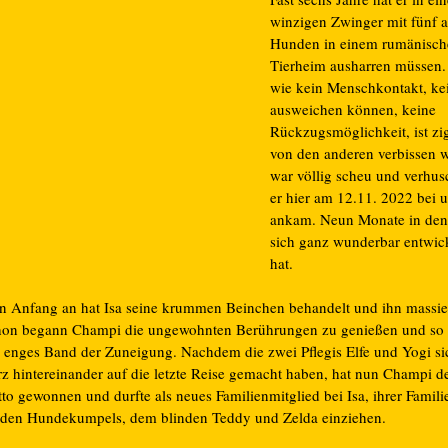
winzigen Zwinger mit fünf 
Hunden in einem rumänisch
Tierheim ausharren müssen.
wie kein Menschkontakt, ke
ausweichen können, keine
Rückzugsmöglichkeit, ist zi
von den anderen verbissen 
war völlig scheu und verhusc
er hier am 12.11. 2022 bei 
ankam. Neun Monate in den
sich ganz wunderbar entwic
hat.
n Anfang an hat Isa seine krummen Beinchen behandelt und ihn massier
hon begann Champi die ungewohnten Berührungen zu genießen und so 
n enges Band der Zuneigung. Nachdem die zwei Pflegis Elfe und Yogi sic
rz hintereinander auf die letzte Reise gemacht haben, hat nun Champi d
to gewonnen und durfte als neues Familienmitglied bei Isa, ihrer Famil
iden Hundekumpels, dem blinden Teddy und Zelda einziehen.