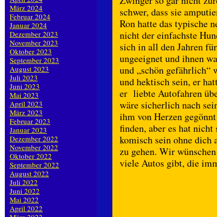
Zwinger so gar nicht zur
März 2024
schwer, dass sie amputie
Februar 2024
Ron hatte das typische
Januar 2024
nicht der einfachste Hun
Dezember 2023
November 2023
sich in all den Jahren fü
Oktober 2023
ungeeignet und ihnen wa
September 2023
und „schön gefährlich“ 
August 2023
Juli 2023
und hektisch sein, er ha
Juni 2023
er liebte Autofahren üb
Mai 2023
wäre sicherlich nach se
April 2023
März 2023
ihm von Herzen gegönnt 
Februar 2023
finden, aber es hat nicht
Januar 2023
komisch sein ohne dich a
Dezember 2022
November 2022
zu gehen. Wir wünschen d
Oktober 2022
viele Autos gibt, die i
September 2022
August 2022
Juli 2022
Juni 2022
Mai 2022
April 2022