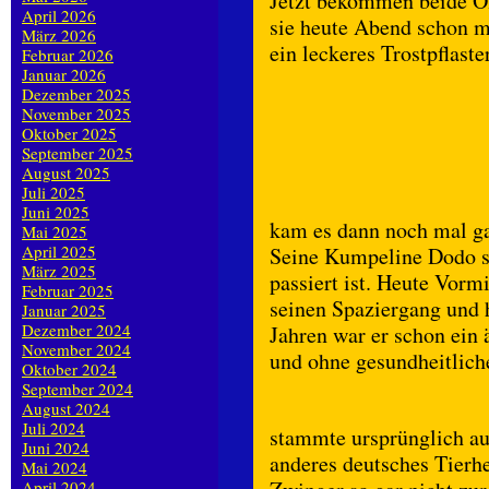
Jetzt bekommen beide Ol
April 2026
sie heute Abend schon ma
März 2026
ein leckeres Trostpflaste
Februar 2026
Januar 2026
Dezember 2025
November 2025
Oktober 2025
September 2025
August 2025
Juli 2025
Juni 2025
kam es dann noch mal ga
Mai 2025
April 2025
Seine Kumpeline Dodo s
März 2025
passiert ist. Heute Vorm
Februar 2025
seinen Spaziergang und h
Januar 2025
Dezember 2024
Jahren war er schon ein 
November 2024
und ohne gesundheitlich
Oktober 2024
September 2024
August 2024
Juli 2024
stammte ursprünglich aus
Juni 2024
anderes deutsches Tierh
Mai 2024
April 2024