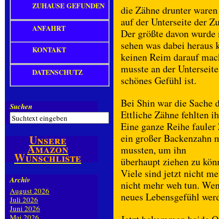
ZUHAUSE GEFUNDEN
die Zähne drunter waren
auf der Unterseite der 
ANFAHRT
Der größte davon wurde 
sehen was dabei heraus k
KONTAKT
keinen Reim darauf mach
musste an der Unterseite
DATENSCHUTZ
schönes Gefühl ist.
Bei Shin war die Sache 
Suchen
Ettliche Zähne fehlten 
Eine ganze Reihe fauler
ein großer Backenzahn m
Unsere
Amazon
mussten, um ihn
Wunschliste
überhaupt ziehen zu kön
Viele sind jetzt nicht m
Archiv
nicht mehr weh tun. Wenn
August 2026
neues Lebensgefühl werd
Juli 2026
Juni 2026
Mai 2026