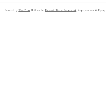
Powered by
WordPress
. Built on the
Thematic Theme Framework
. Angepasst von Wolfgang 