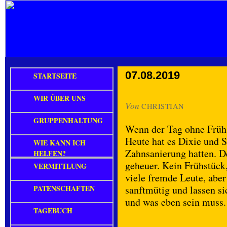
07.08.2019
STARTSEITE
WIR ÜBER UNS
Von
CHRISTIAN
GRUPPENHALTUNG
Wenn der Tag ohne Frühst
Heute hat es Dixie und Sh
WIE KANN ICH
Zahnsanierung hatten. De
HELFEN?
geheuer. Kein Frühstück,
VERMITTLUNG
viele fremde Leute, abe
PATENSCHAFTEN
sanftmütig und lassen s
und was eben sein muss.
TAGEBUCH